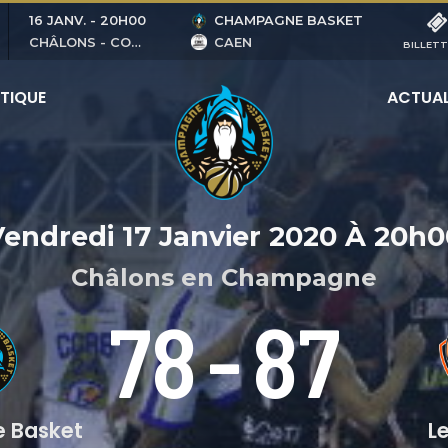
16 JANV.
-
20H00
CHAMPAGNE BASKET
CHÂLONS - COUBERTIN
CAEN
BILLETT
TIQUE
ACTUAL
endredi 17 Janvier 2020
À
20h0
Châlons en Champagne
78
-
87
 Basket
L