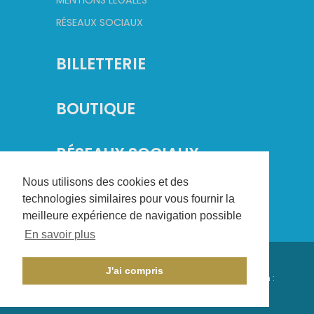
MENTIONS LÉGALES
RÉSEAUX SOCIAUX
BILLETTERIE
BOUTIQUE
RÉSEAUX SOCIAUX
Nous utilisons des cookies et des
technologies similaires pour vous fournir la
meilleure expérience de navigation possible
En savoir plus
©
2026
Champagne Basket. Tous droits réservés.
J'ai compris
Conception :
CHAMPAGNE CRÉATION
- Réalisation :
AXESYS