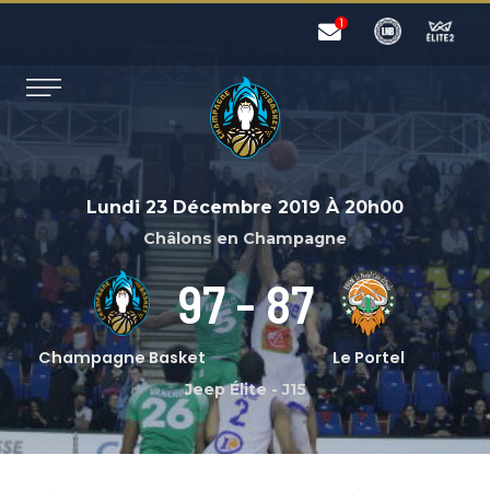
Lundi 23 Décembre 2019
À
20h00
Châlons en Champagne
97
-
87
Champagne Basket
Le Portel
Jeep Élite
-
J15