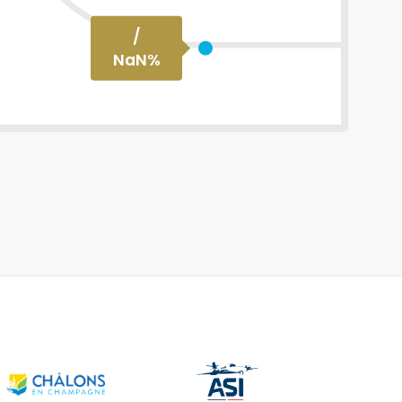
/
NaN
%