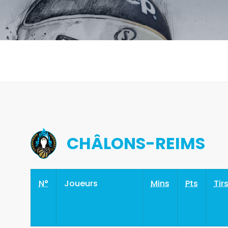
CHÂLONS-REIMS
N°
Joueurs
Mins
Pts
Tir