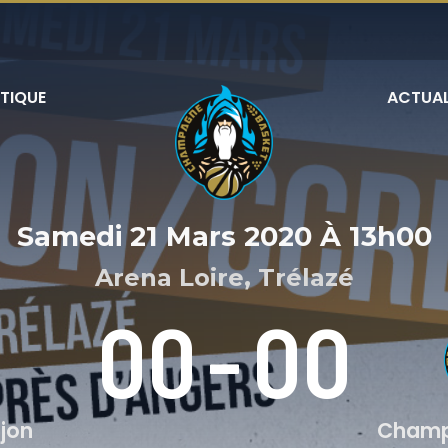
TIQUE
ACTUAL
Samedi 21 Mars 2020
À
13h00
Arena Loire, Trélazé
00
-
00
ijon
Champ