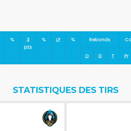
s
%
3
%
LF
%
Rebonds
Co
pts
O
D
T
Pr
STATISTIQUES DES TIRS