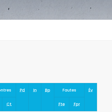
ntres
Pd
In
Bp
Fautes
Év
Ct
Fte
Fpr