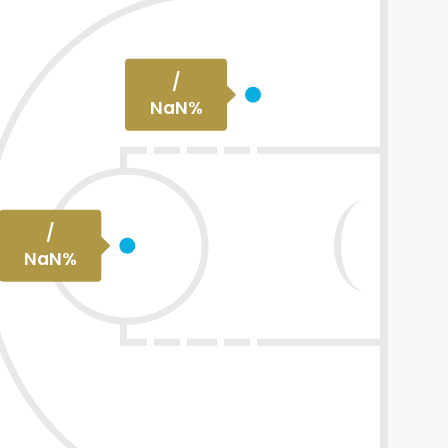
/
NaN
%
/
NaN
%