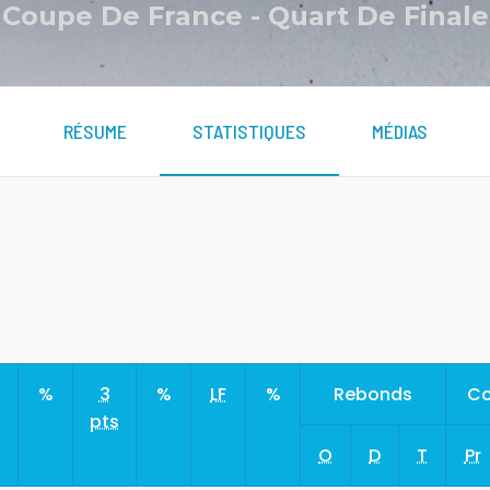
Coupe De France
-
Quart De Finale
RÉSUME
STATISTIQUES
MÉDIAS
s
%
3
%
LF
%
Rebonds
Co
pts
O
D
T
Pr