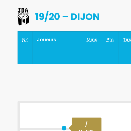
19/20 – DIJON
N°
Joueurs
Mins
Pts
Tir
/