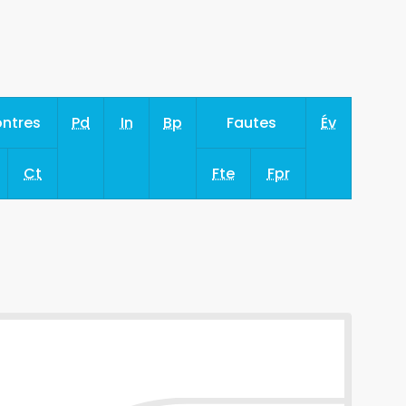
ntres
Pd
In
Bp
Fautes
Év
Ct
Fte
Fpr