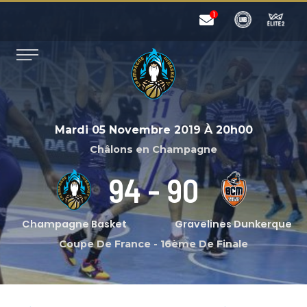
Mardi 05 Novembre 2019
À
20h00
Châlons en Champagne
94
-
90
Champagne Basket
Gravelines Dunkerque
Coupe De France
-
16ème De Finale