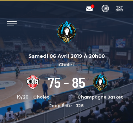
Samedi 06 Avril 2019
À
20h00
Cholet
75
-
85
19/20 – Cholet
Champagne Basket
Jeep Élite
-
J25