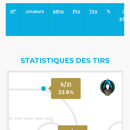
N°
Joueurs
Mins
Pts
Tirs
%
3
pts
STATISTIQUES DES TIRS
5
/
21
23.8
%