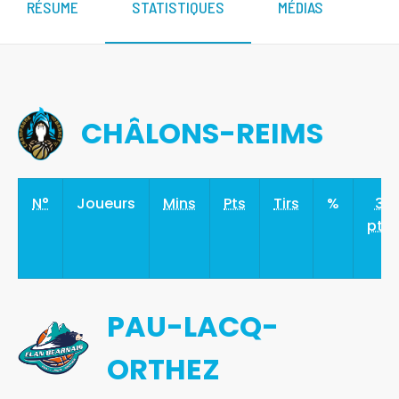
RÉSUME
STATISTIQUES
MÉDIAS
CHÂLONS-REIMS
N°
Joueurs
Mins
Pts
Tirs
%
3
pts
PAU-LACQ-
ORTHEZ