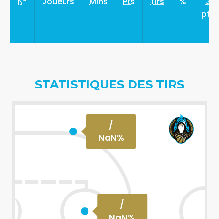
N°
Joueurs
Mins
Pts
Tirs
%
3
pts
STATISTIQUES DES TIRS
/
NaN
%
/
NaN
%