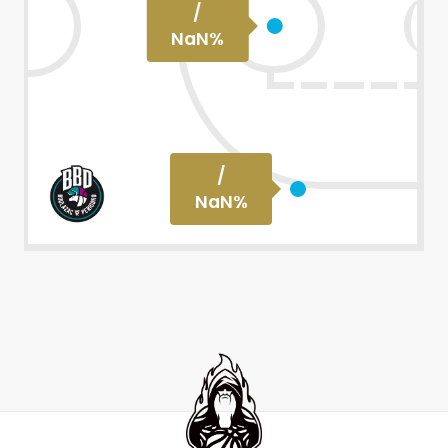
/
NaN
%
/
NaN
%