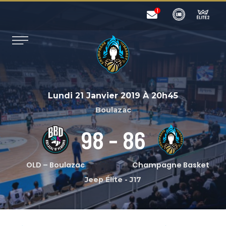
Lundi 21 Janvier 2019
À
20h45
Boulazac
98
-
86
OLD – Boulazac
Champagne Basket
Jeep Élite
-
J17