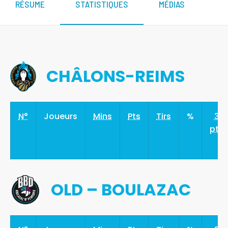
RÉSUME
STATISTIQUES
MÉDIAS
CHÂLONS-REIMS
N°
Joueurs
Mins
Pts
Tirs
%
3
pts
OLD – BOULAZAC