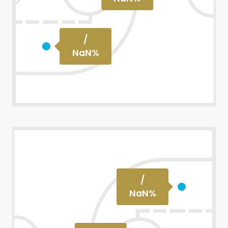
/
NaN
%
/
NaN
%