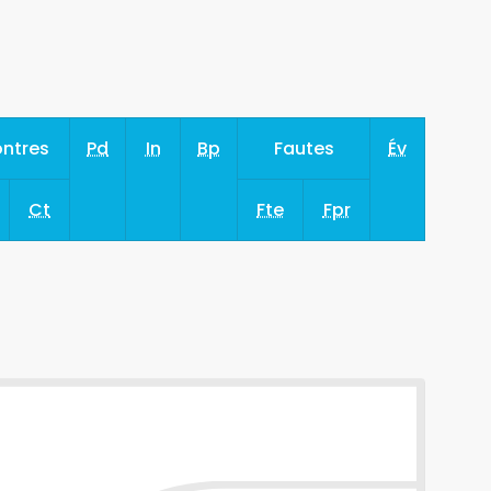
ntres
Pd
In
Bp
Fautes
Év
Ct
Fte
Fpr