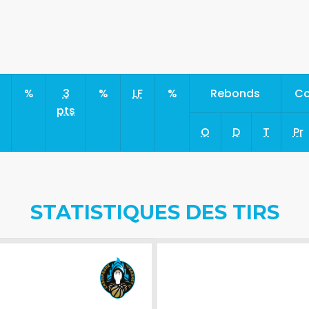
s
%
3
%
LF
%
Rebonds
Co
pts
O
D
T
Pr
STATISTIQUES DES TIRS