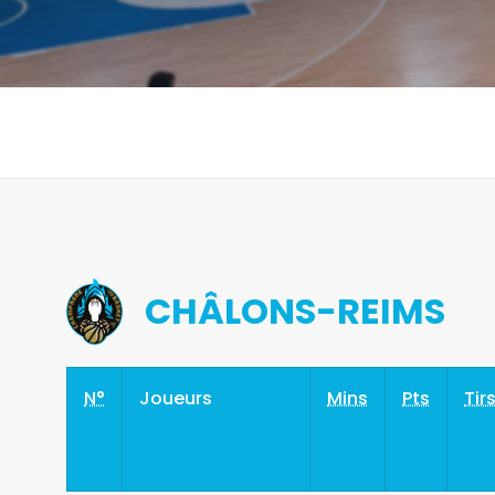
CHÂLONS-REIMS
N°
Joueurs
Mins
Pts
Tir