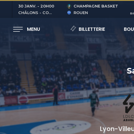
30 JANV.
-
20H00
CHAMPAGNE BASKET
CHÂLONS - COUBERTIN
ROUEN
BI
MENU
BILLETTERIE
BOU
S
Lyon-Ville