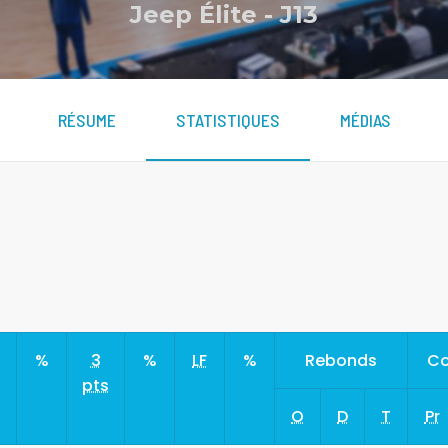
Jeep Élite
-
J13
RÉSUME
STATISTIQUES
MÉDIAS
s
%
3
%
LF
%
Rebonds
Co
pts
O
D
T
Pr