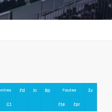
ntres
Pd
In
Bp
Fautes
Év
Ct
Fte
Fpr