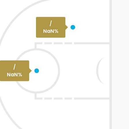
/
NaN
%
/
NaN
%