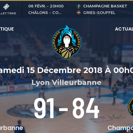
06 FÉVR.
-
20H00
CHAMPAGNE BASKET
CHÂLONS - COUBERTIN
GRIES-SOUFFEL
LLETTERIE
TIQUE
ACTUAL
amedi 15 Décembre 2018
À
00h
Lyon Villeurbanne
91
-
84
urbanne
Champa