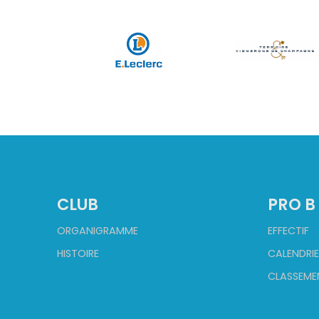
CLUB
PRO B
ORGANIGRAMME
EFFECTIF
HISTOIRE
CALENDRIE
CLASSEME