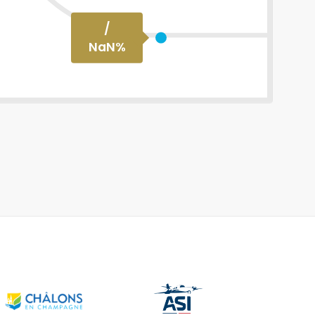
/
NaN
%