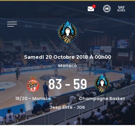
Samedi 20 Octobre 2018
À
00h00
Monaco
83
-
59
19/20 – Monaco
Champagne Basket
Jeep Élite
-
J06