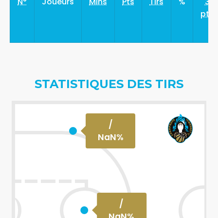
N°
Joueurs
Mins
Pts
Tirs
%
3
pts
STATISTIQUES DES TIRS
/
NaN
%
/
NaN
%