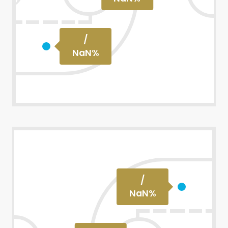
/
NaN
%
/
NaN
%