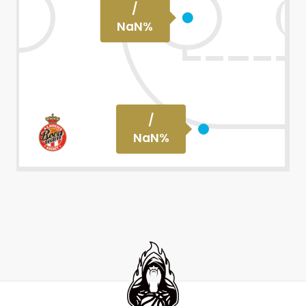
/
NaN
%
/
NaN
%