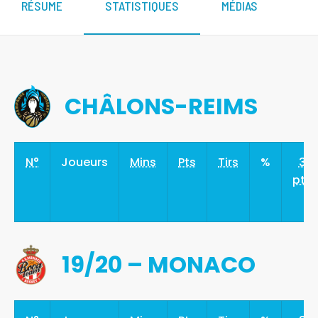
RÉSUME
STATISTIQUES
MÉDIAS
CHÂLONS-REIMS
N°
Joueurs
Mins
Pts
Tirs
%
3
pts
19/20 – MONACO