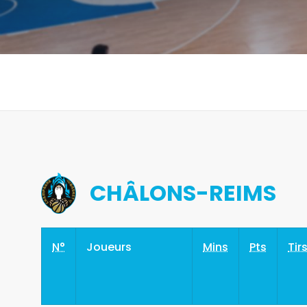
CHÂLONS-REIMS
N°
Joueurs
Mins
Pts
Tir