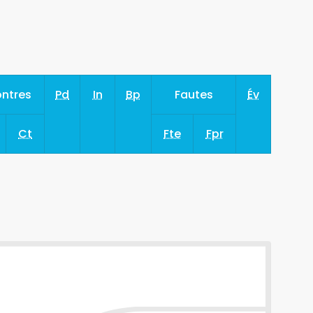
ntres
Pd
In
Bp
Fautes
Év
Ct
Fte
Fpr