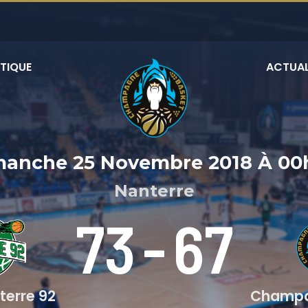
TIQUE
ACTUAL
manche 25 Novembre 2018
À
00
Nanterre
73
-
67
terre 92
Champa