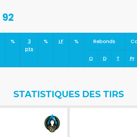
 92
s
%
3
%
LF
%
Rebonds
Co
pts
O
D
T
Pr
STATISTIQUES DES TIRS