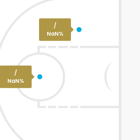
/
NaN
%
/
NaN
%