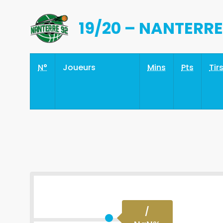
19/20 – NANTERRE
N°
Joueurs
Mins
Pts
Tir
/