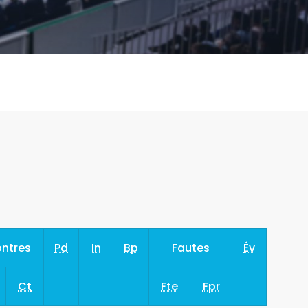
ntres
Pd
In
Bp
Fautes
Év
Ct
Fte
Fpr