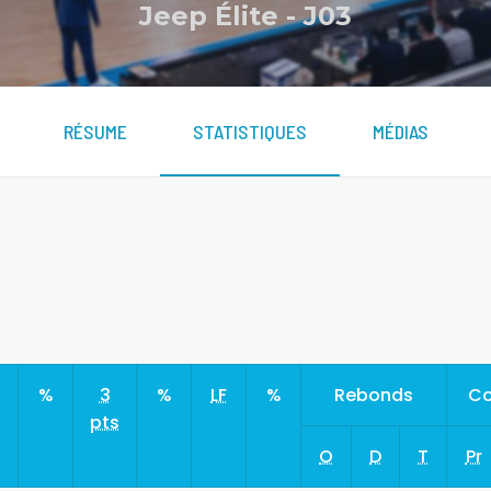
Jeep Élite
-
J03
RÉSUME
STATISTIQUES
MÉDIAS
s
%
3
%
LF
%
Rebonds
Co
pts
O
D
T
Pr