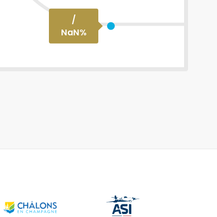
/
NaN
%