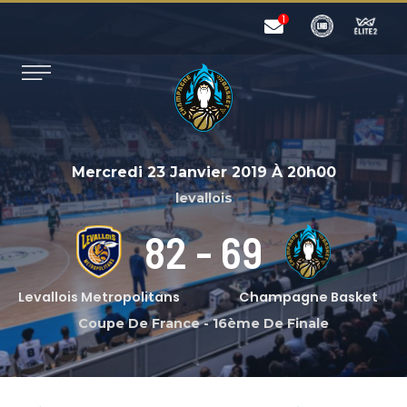
Mercredi 23 Janvier 2019
À
20h00
levallois
82
-
69
Levallois Metropolitans
Champagne Basket
Coupe De France
-
16ème De Finale