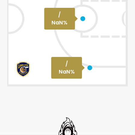
/
NaN
%
/
NaN
%