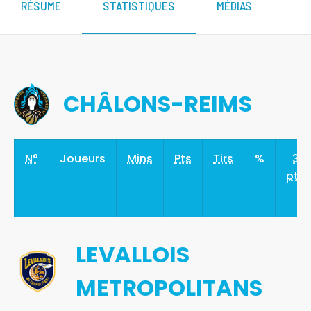
RÉSUME
STATISTIQUES
MÉDIAS
CHÂLONS-REIMS
N°
Joueurs
Mins
Pts
Tirs
%
3
pts
LEVALLOIS
METROPOLITANS