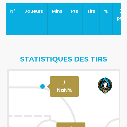
N°
Joueurs
Mins
Pts
Tirs
%
3
pts
STATISTIQUES DES TIRS
/
NaN
%