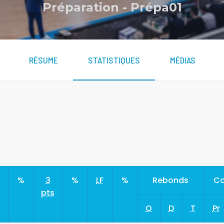
Préparation
-
Prépa01
RÉSUME
STATISTIQUES
MÉDIAS
s
%
3
%
LF
%
Rebonds
Co
pts
O
D
T
Pr