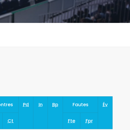
ntres
Pd
In
Bp
Fautes
Év
Ct
Fte
Fpr