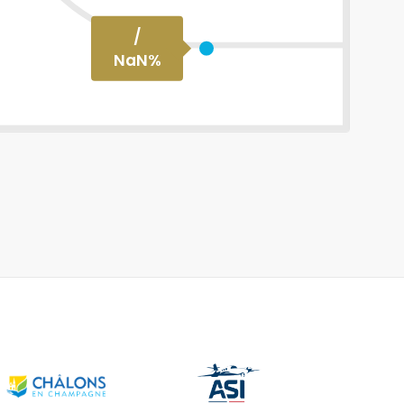
/
NaN
%