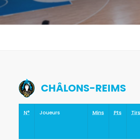
CHÂLONS-REIMS
N°
Joueurs
Mins
Pts
Tir