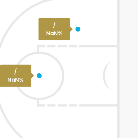
/
NaN
%
/
NaN
%