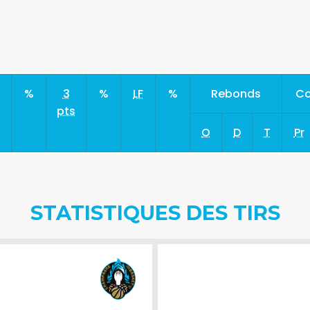
s
%
3
%
LF
%
Rebonds
Co
pts
O
D
T
Pr
STATISTIQUES DES TIRS