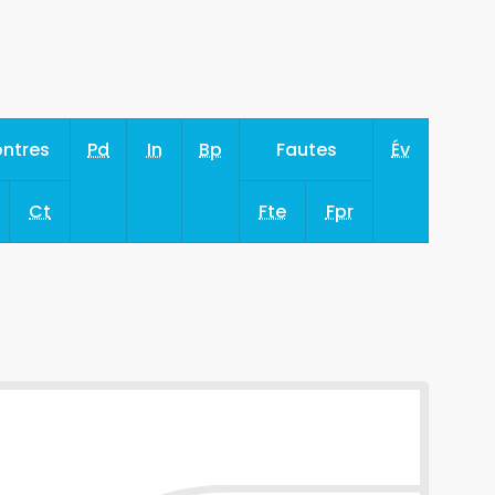
ntres
Pd
In
Bp
Fautes
Év
Ct
Fte
Fpr