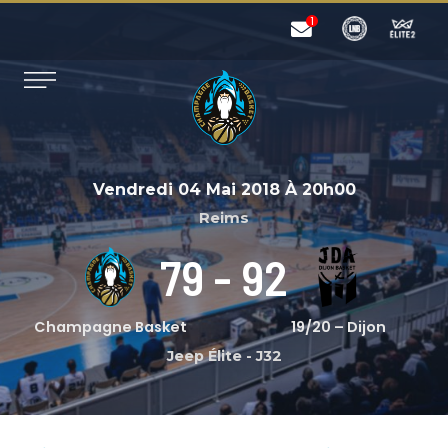
Vendredi 04 Mai 2018
À
20h00
Reims
79
-
92
Champagne Basket
19/20 – Dijon
Jeep Élite
-
J32