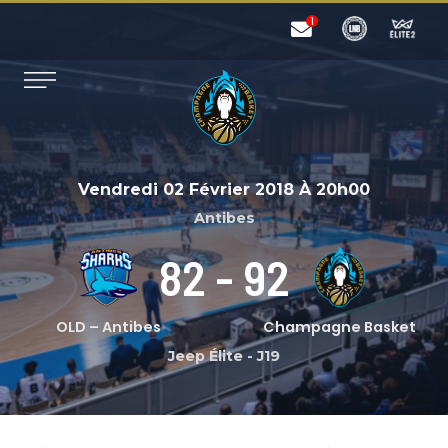
Vendredi 02 Février 2018
À
20h00
Antibes
82
-
92
OLD – Antibes
Champagne Basket
Jeep Élite
-
J19