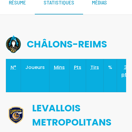
RÉSUME
STATISTIQUES
MÉDIAS
CHÂLONS-REIMS
N°
Joueurs
Mins
Pts
Tirs
%
3
pts
LEVALLOIS
METROPOLITANS