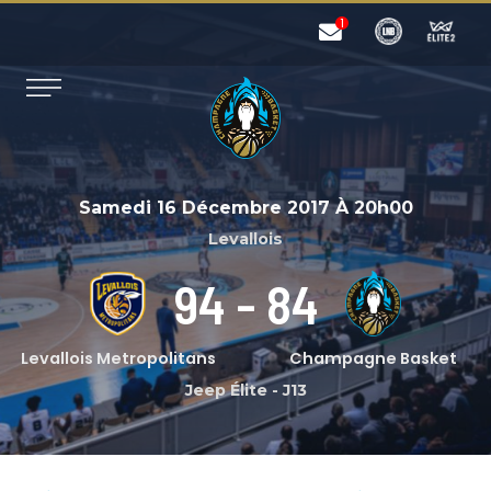
Samedi 16 Décembre 2017
À
20h00
Levallois
94
-
84
Levallois Metropolitans
Champagne Basket
Jeep Élite
-
J13