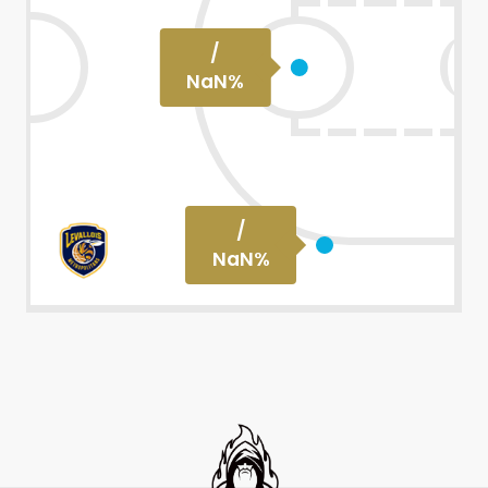
/
NaN
%
/
NaN
%