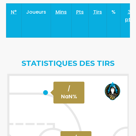
N°
Joueurs
Mins
Pts
Tirs
%
3
pts
STATISTIQUES DES TIRS
/
NaN
%