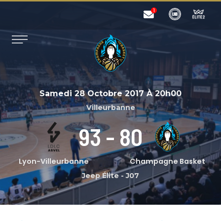
Samedi 28 Octobre 2017
À
20h00
Villeurbanne
93
-
80
Lyon-Villeurbanne
Champagne Basket
Jeep Élite
-
J07