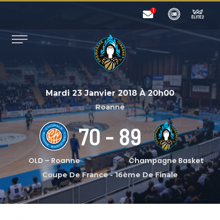
Mardi 23 Janvier 2018
À
20h00
Roanne
70
-
89
OLD – Roanne
Champagne Basket
Coupe De France
-
16ème De Finale