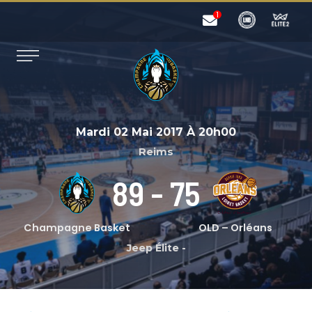
Mardi 02 Mai 2017
À
20h00
Reims
89
-
75
Champagne Basket
OLD – Orléans
Jeep Élite
-