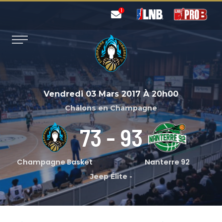
Vendredi 03 Mars 2017
À
20h00
Châlons en Champagne
73
-
93
Champagne Basket
Nanterre 92
Jeep Élite
-