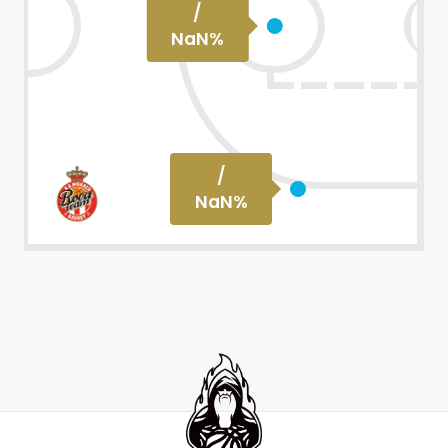
/
NaN
%
/
NaN
%