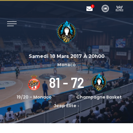
Samedi 18 Mars 2017
À
20h00
Monaco
81
-
72
19/20 – Monaco
Champagne Basket
Jeep Élite
-