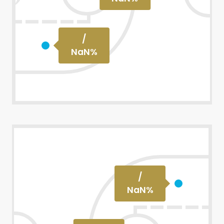
/
NaN
%
/
NaN
%