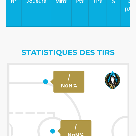
N°
Joueurs
Mins
Pts
Tirs
%
3
pts
STATISTIQUES DES TIRS
/
NaN
%
/
NaN
%