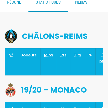
RÉSUME
STATISTIQUES
MÉDIAS
CHÂLONS-REIMS
N°
Joueurs
Mins
Pts
Tirs
%
3
pts
19/20 – MONACO