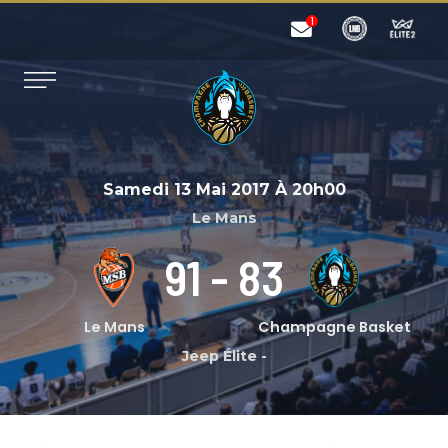
Samedi 13 Mai 2017
À
20h00
Le Mans
91
-
83
Le Mans
Champagne Basket
Jeep Élite
-