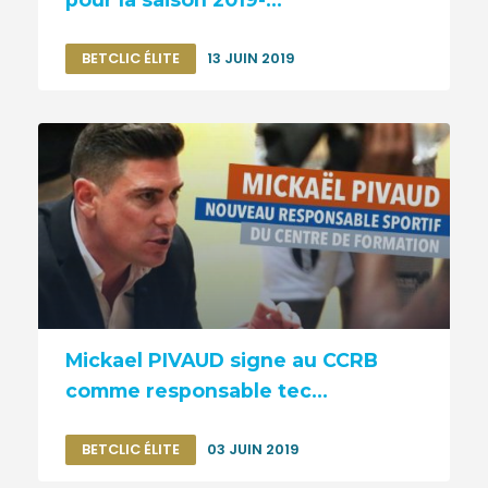
BETCLIC ÉLITE
13 JUIN 2019
Mickael PIVAUD signe au CCRB
comme responsable tec...
BETCLIC ÉLITE
03 JUIN 2019