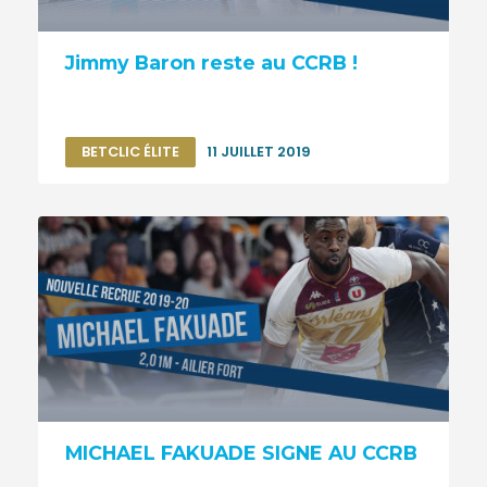
Jimmy Baron reste au CCRB !
BETCLIC ÉLITE
11 JUILLET 2019
MICHAEL FAKUADE SIGNE AU CCRB