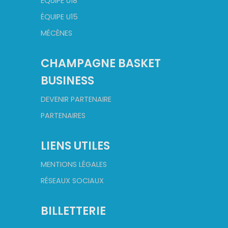
ÉQUIPE U18
ÉQUIPE U15
MÉCÈNES
CHAMPAGNE BASKET
BUSINESS
DEVENIR PARTENAIRE
PARTENAIRES
LIENS UTILES
MENTIONS LÉGALES
RÉSEAUX SOCIAUX
BILLETTERIE