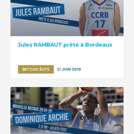
Jules RAMBAUT prêté à Bordeaux
BETCLIC ÉLITE
21 JUIN 2019