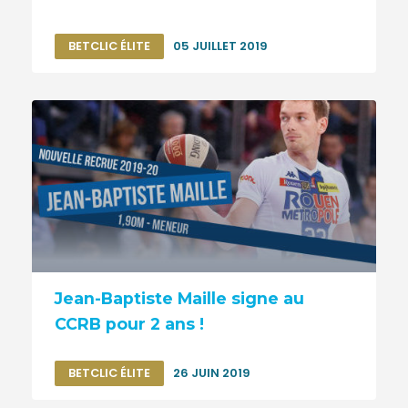
BETCLIC ÉLITE
05 JUILLET 2019
Jean-Baptiste Maille signe au
CCRB pour 2 ans !
BETCLIC ÉLITE
26 JUIN 2019