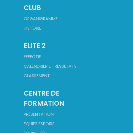
CLUB
ORGANIGRAMME
HISTOIRE
ELITE 2
EFFECTIF
CALENDRIER ET RÉSULTATS
CLASSEMENT
CENTRE DE
FORMATION
PRÉSENTATION
ÉQUIPE ESPOIRS