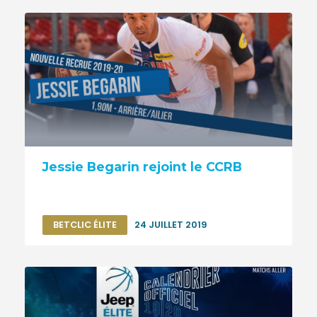
Jessie Begarin rejoint le CCRB
BETCLIC ÉLITE
24 JUILLET 2019