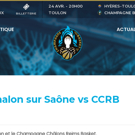
24 AVR.
-
20H00
HYÈRES-TOUL
UX
TOULON
CHAMPAGNE 
BILLETTERIE
TIQUE
ACTUAL
halon sur Saône vs CCRB
alon et le Champagne Châlons Reims Basket.