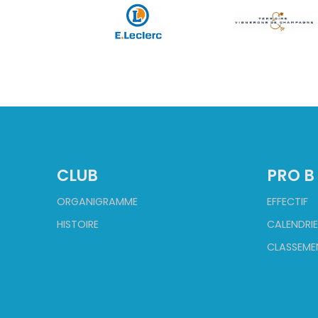
CLUB
PRO B
ORGANIGRAMME
EFFECTIF
HISTOIRE
CALENDRIE
CLASSEME