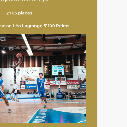
2763 places
mpasse Léo Lagrange 51100 Reims