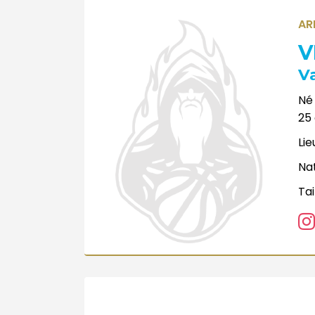
AR
V
V
Né 
25
Lie
Nat
Tai