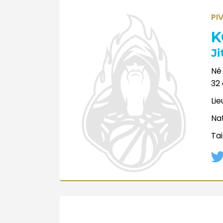
PI
K
Ji
Né 
32
Lie
Nat
Tai