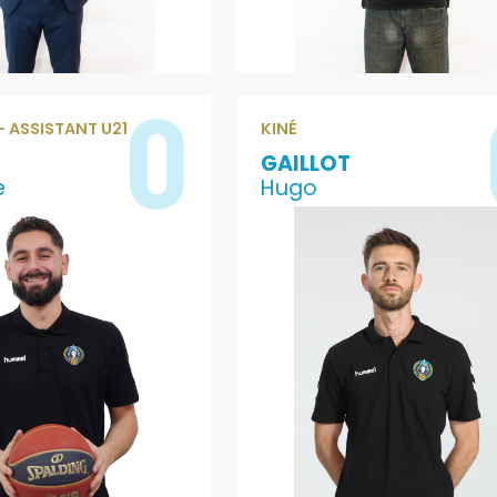
0
 ASSISTANT U21
KINÉ
GAILLOT
e
Hugo