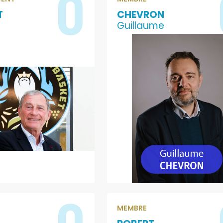
0
T
CHEVRON
Guillaume
0
MEMBRE