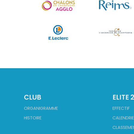
CLUB
ELITE 
ORGANIGRAMME
EFFECTIF
HISTOIRE
CALENDRIE
CLASSEME