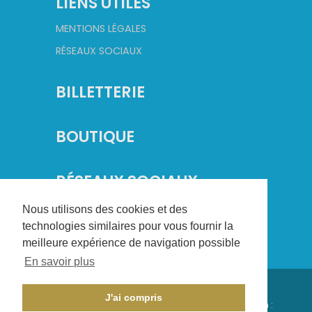
LIENS UTILES
MENTIONS LÉGALES
RÉSEAUX SOCIAUX
BILLETTERIE
BOUTIQUE
RÉSEAUX SOCIAUX
Nous utilisons des cookies et des
technologies similaires pour vous fournir la
meilleure expérience de navigation possible
En savoir plus
©
2026
Champagne Basket. Tous droits réservés.
J'ai compris
Conception :
CHAMPAGNE CRÉATION
- Réalisation :