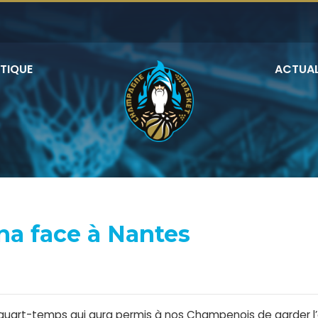
TIQUE
ACTUAL
éna face à Nantes
5
 quart-temps qui aura permis à nos Champenois de garder l