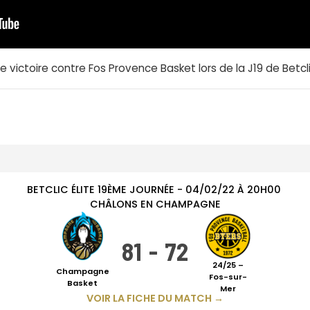
e victoire contre Fos Provence Basket lors de la J19 de Betclic
BETCLIC ÉLITE
19ÈME JOURNÉE
-
04/02/22
À
20H00
CHÂLONS EN CHAMPAGNE
81
-
72
24/25 –
Champagne
Fos-sur-
Basket
Mer
VOIR LA FICHE DU MATCH →