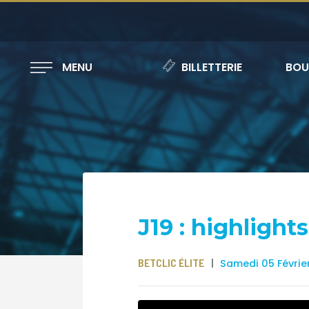
MENU
BILLETTERIE
BOU
J19 : highligh
BETCLIC ÉLITE
Samedi 05 Févrie