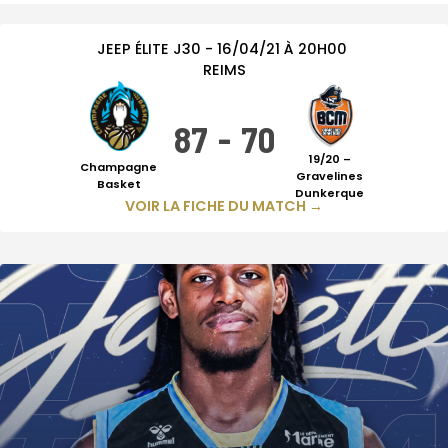
JEEP ÉLITE
J30
-
16/04/21
À
20H00
REIMS
87
-
70
19/20 –
Champagne
Gravelines
Basket
Dunkerque
VOIR LA FICHE DU MATCH →