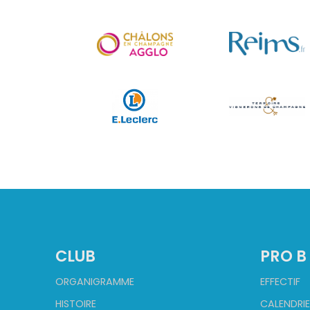
CLUB
PRO B
ORGANIGRAMME
EFFECTIF
HISTOIRE
CALENDRIE