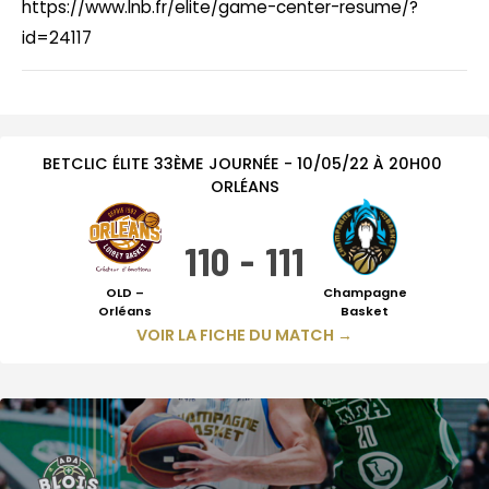
https://www.lnb.fr/elite/game-center-resume/?
id=24117
BETCLIC ÉLITE
33ÈME JOURNÉE
-
10/05/22
À
20H00
ORLÉANS
110
-
111
OLD –
Champagne
Orléans
Basket
VOIR LA FICHE DU MATCH →