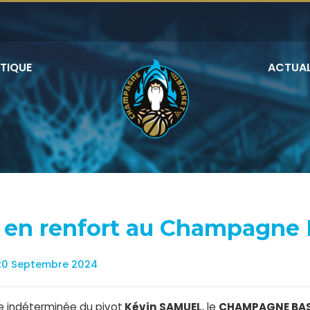
TIQUE
ACTUAL
en renfort au Champagne 
20 Septembre 2024
ée indéterminée du pivot
Kévin SAMUEL
, le
CHAMPAGNE BA