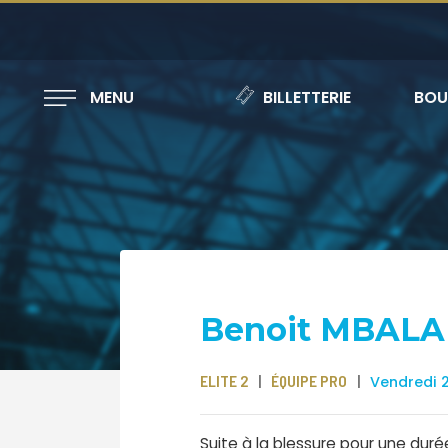
MENU
BILLETTERIE
BOU
Benoit MBALA 
ELITE 2
ÉQUIPE PRO
Vendredi 
Suite à la blessure pour une dur