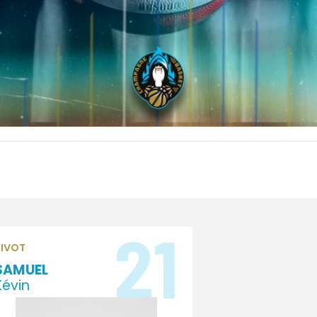
21
PIVOT
SAMUEL
Kévin