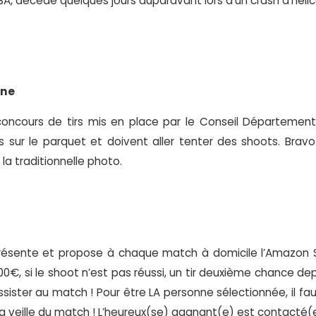
BA, décédé quelques jours auparavant lors d’un crash d’héli
rne
 concours de tirs mis en place par le Conseil Départemen
s sur le parquet et doivent aller tenter des shoots. Brav
 la traditionnelle photo.
résente et propose à chaque match à domicile l’Amazon Sh
00€, si le shoot n’est pas réussi, un tir deuxième chance de
assister au match ! Pour être LA personne sélectionnée, il f
a veille du match ! L’heureux(se) gagnant(e) est contacté(