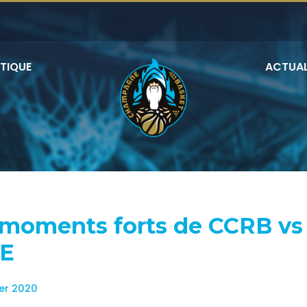
TIQUE
ACTUAL
 moments forts de CCRB vs
E
ier 2020