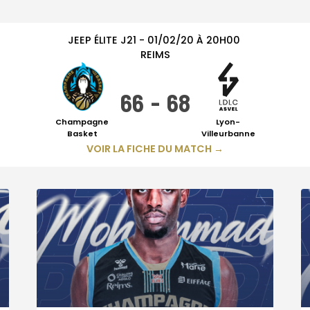
JEEP ÉLITE
J21
-
01/02/20
À
20H00
REIMS
66
-
68
Champagne
Lyon-
Basket
Villeurbanne
VOIR LA FICHE DU MATCH →