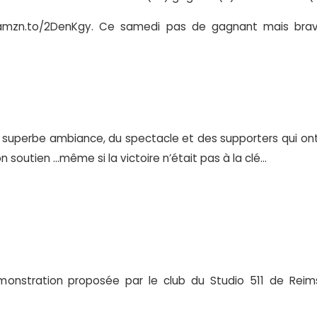
://amzn.to/2DenKgy. Ce samedi pas de gagnant mais bra
 superbe ambiance, du spectacle et des supporters qui ont
n soutien …même si la victoire n’était pas à la clé…
monstration proposée par le club du Studio 511 de Reim