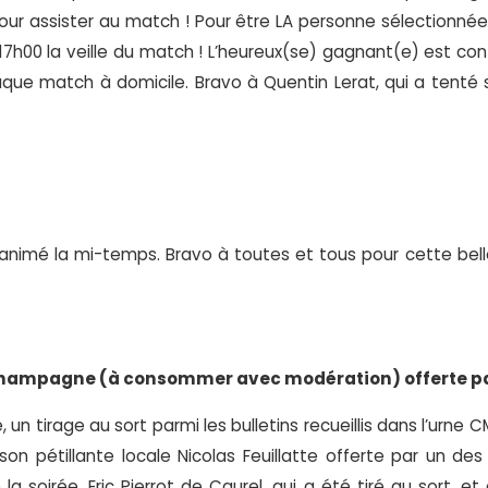
ur assister au match ! Pour être LA personne sélectionnée,
h00 la veille du match ! L’heureux(se) gagnant(e) est cont
aque match à domicile. Bravo à Quentin Lerat, qui a tenté 
a animé la mi-temps. Bravo à toutes et tous pour cette bel
e champagne (à consommer avec modération) offerte 
 un tirage au sort parmi les bulletins recueillis dans l’urn
son pétillante locale Nicolas Feuillatte offerte par un de
la soirée, Eric Pierrot de Caurel, qui a été tiré au sort, 