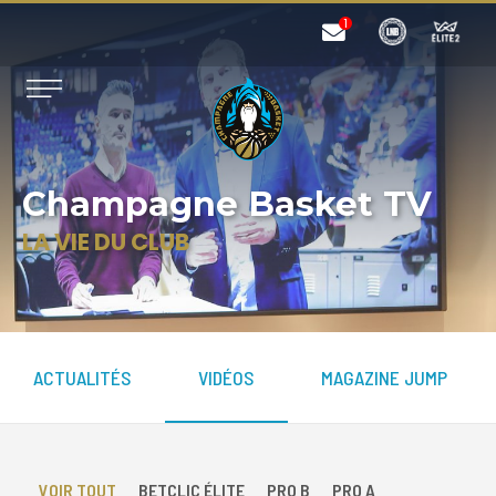
Champagne Basket TV
LA VIE DU CLUB
ACTUALITÉS
VIDÉOS
MAGAZINE JUMP
VOIR TOUT
BETCLIC ÉLITE
PRO B
PRO A