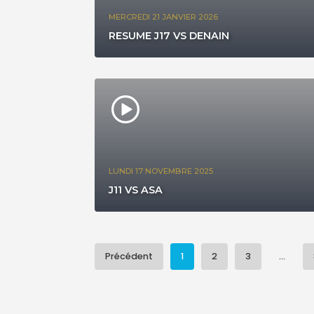
MERCREDI 21 JANVIER 2026
RESUME J17 VS DENAIN
LUNDI 17 NOVEMBRE 2025
J11 VS ASA
Précédent
1
2
3
...